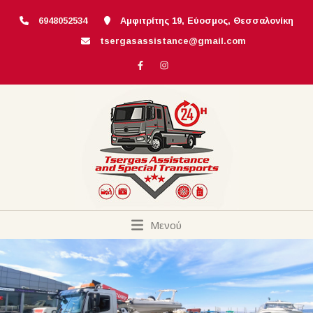
6948052534
Αμφιτρίτης 19, Εύοσμος, Θεσσαλονίκη
tsergasassistance@gmail.com
Μενού